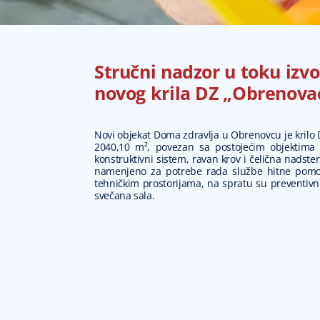
Stručni nadzor u toku izv
novog krila DZ „Obrenova
Novi objekat Doma zdravlja u Obrenovcu je krilo
2040,10 m², povezan sa postojećim objektima u
konstruktivni sistem, ravan krov i čelična nadster
namenjeno za potrebe rada službe hitne pomo
tehničkim prostorijama, na spratu su preventivni
svečana sala.