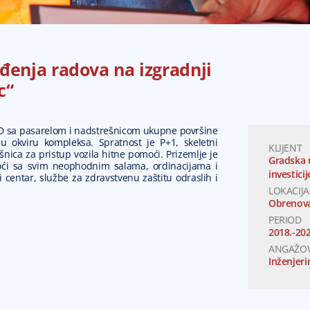
ođenja radova na izgradnji
c“
 D sa pasarelom i nadstrešnicom ukupne površine
 okviru kompleksa. Spratnost je P+1, skeletni
KLIJENT
šnica za pristup vozila hitne pomoći. Prizemlje je
Gradska 
ći sa svim neophodnim salama, ordinacijama i
investici
 centar, službe za zdravstvenu zaštitu odraslih i
LOKACIJA
Obrenov
PERIOD
2018.-202
ANGAŽOV
Inženjeri