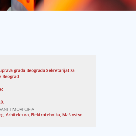
uprava grada Beograda Sekretarijat za
je Beograd
ac
0.
ANI TIMOVI CIP-A
ng
,
Arhitektura
,
Elektrotehnika
,
Mašinstvo